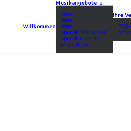
Musikangebote
70er
Ihre V
80er
90er
FAQ –
Willkommen
Special: 50er & 60er
Antw
Special: Depeche
Mode Party