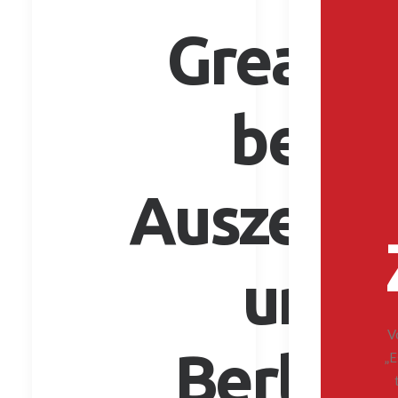
Greatest
begeh
Auszeich
und e
V
Berline
„E