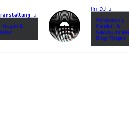
Ihr DJ
eranstaltung
Referenzen,
 Fragen &
Kunden- &
orten
Gästestimmen
Blog ’78 rpm‘