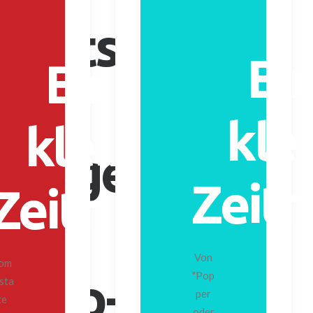
 Hits,
Ei
Eine
rte
kle
kleine
nungen
Zeitr
Zeitreise.
ine
Von
om
r Pop-
"Pop
sta
per
te
oder