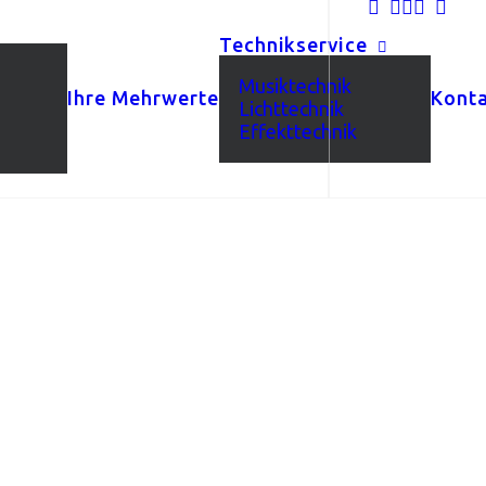
Technikservice
Musiktechnik
Ihre Mehrwerte
Kont
Lichttechnik
Effekttechnik