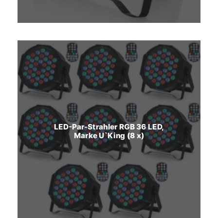
LED-Par-Strahler RGB 36 LED,
Marke U`King (8 x)