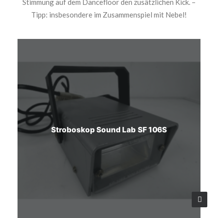
Stimmung auf dem Dancefloor den zusätzlichen Kick. –
Tipp: insbesondere im Zusammenspiel mit Nebel!
Stroboskop Sound Lab SF 106S