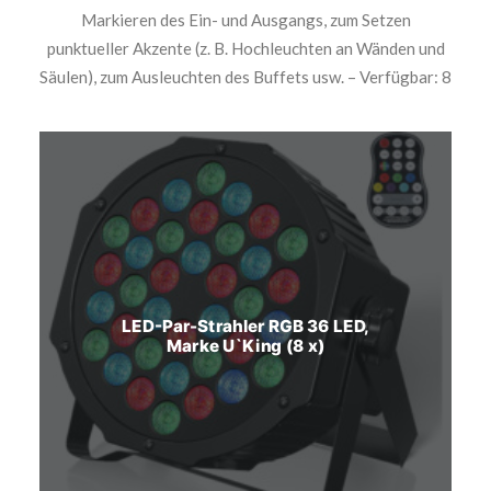
Markieren des Ein- und Ausgangs, zum Setzen
punktueller Akzente (z. B. Hochleuchten an Wänden und
Säulen), zum Ausleuchten des Buffets usw. – Verfügbar: 8
LED-Par-Strahler RGB 36 LED,
Marke U`King (8 x)