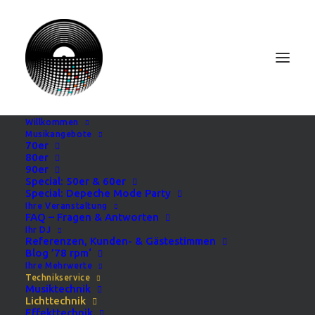
Willkommen
Musikangebote
70er
80er
90er
Special: 50er & 60er
Special: Depeche Mode Party
Ihre Veranstaltung
FAQ – Fragen & Antworten
Ihr DJ
Referenzen, Kunden- & Gästestimmen
Blog ’78 rpm‘
Ihre Mehrwerte
Technikservice
Musiktechnik
Lichttechnik
Effekttechnik