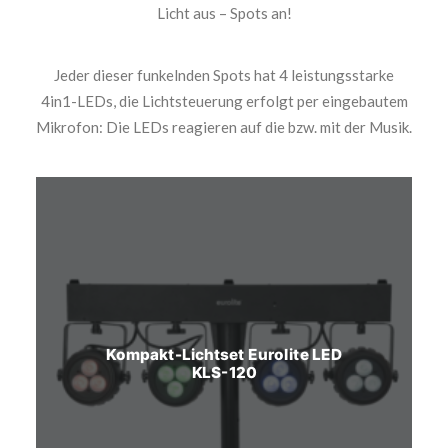
Licht aus – Spots an!
Jeder dieser funkelnden Spots hat 4 leistungsstarke
4in1-LEDs, die Lichtsteuerung erfolgt per eingebautem
Mikrofon: Die LEDs reagieren auf die bzw. mit der Musik.
Kompakt-Lichtset Eurolite LED
KLS-120