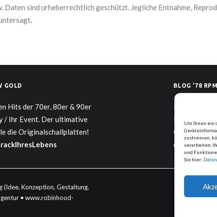
w. Daten sind urheberrechtlich geschützt. Jegliche Entnahme, Repro
 untersagt
.
W GOLD
BLOG ’78 RPM
en Hits der 70er, 80er & 90er
Neuester Bei
y / Ihr Event. Der ultimative
Kunst des Au
Um Ihnen ein 
ele die Originalschallplatten!
Oder: „Hoffen
Geräteinformat
zustimmen, kön
rackIhresLebens
quatscht er ni
verarbeiten. 
und Funktione
Sie hier:
Daten
Akze
 (Idee, Konzeption, Gestaltung,
agentur •
www.robinhood-